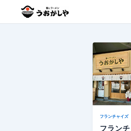
内
容
を
ス
キ
ッ
プ
フランチャイズ
フランチ