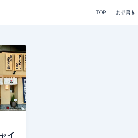
TOP
お品書き
ャイ