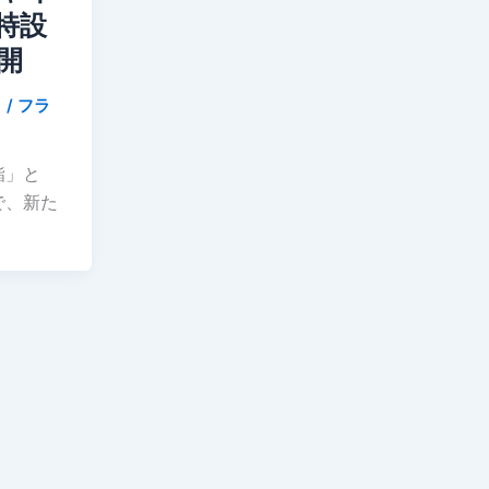
特設
開
日
/
フラ
鮨」と
で、新た